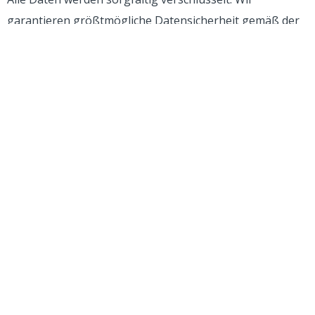
garantieren größtmögliche Datensicherheit gemäß der
Datenschutz-Grundverordnung (DSGVO). Als Mitglied im
Deutschen Dialogmarketing Verband (DDV) haben wir
uns deren Ehrenkodex und Qualitätsstandard
verpflichtet. Wir sind zertifiziert durch das Bundesamt für
Sicherheit in der Informationstechnik (BSI) nach ISO
27001 auf Basis des IT-Grundschutzes.