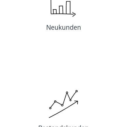
Wir finden Ihre Kunden von morgen schon jetzt durch
Zugang zu werthaltigen und treuen Multibuyern.
Neukunden
Mehr Umsatz mit erfolgreichem
Bestandskundenmanagement und Rückgewinnung
inaktiver Kunden und Interessenten.