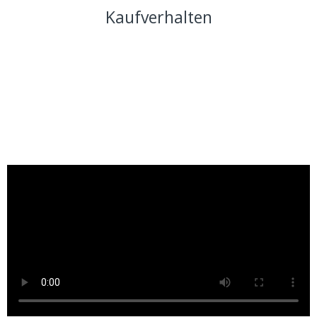
Player in hocheffizienten Konstellationen zusammen
Kaufverhalten
und schaffen einzigartige Einblicke in das Verhalten der
privaten Endverbraucher.