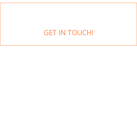
GET IN TOUCH!
VISION
Let´s create more
smiles. We know the
customers you can
make happy.
MISSION